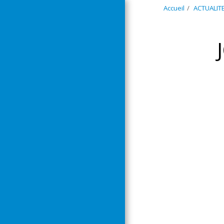
Accueil
ACTUALIT
ACCUEIL
ACTUALITES
ACTIVITES
STAGES
PREVENTION SECURITE
ÉQUIPE
NOUS CONTACTER
INSCRIPTION 2026